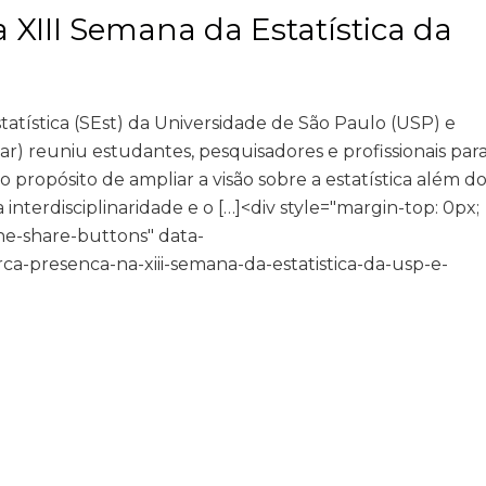
XIII Semana da Estatística da
atística (SEst) da Universidade de São Paulo (USP) e
r) reuniu estudantes, pesquisadores e profissionais par
propósito de ampliar a visão sobre a estatística além d
nterdisciplinaridade e o […]<div style="margin-top: 0px;
ine-share-buttons" data-
rca-presenca-na-xiii-semana-da-estatistica-da-usp-e-