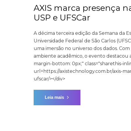
AXIS marca presença na 
USP e UFSCar
A décima terceira edição da Semana da Est
Universidade Federal de São Carlos (UFSCa
uma imersão no universo dos dados. Com o 
ambiente acadêmico, o evento destacou a i
margin-bottom: 0px;" class="sharethis-inl
url=https://axistechnology.com.br/axis-ma
ufscar/></div>
Leia mais