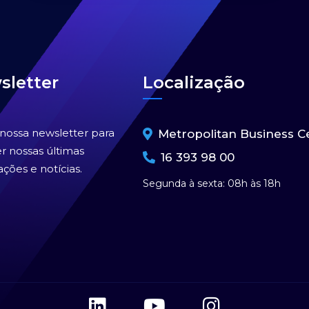
sletter
Localização
 nossa newsletter para
Metropolitan Business C
r nossas últimas
16 393 98 00
ações e notícias.
Segunda à sexta: 08h às 18h